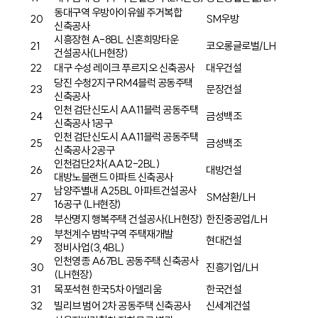
동대구역 우방아이유쉘 주거복합
20
SM우방
신축공사
시흥장현 A-8BL 신혼희망타운
21
코오롱글로벌/LH
건설공사(LH현장)
22
대구 수성 레이크 푸르지오 신축공사
대우건설
당진 수청2지구 RM4블럭 공동주택
23
문장건설
신축공사
인천 검단신도시 AA11블럭 공동주택
24
금성백조
신축공사 1공구
인천 검단신도시 AA11블럭 공동주택
25
금성백조
신축공사 2공구
인천검단2차(AA12-2BL)
26
대방건설
대방노블랜드 아파트 신축공사
남양주별내 A25BL 아파트건설공사
27
SM삼환/LH
16공구 (LH현장)
28
부산명지 행복주택 건설공사(LH현장)
한진중공업/LH
부천계수 범박구역 주택재개발
29
현대건설
정비사업(3,4BL)
인천영종 A67BL 공동주택 신축공사
30
진흥기업/LH
(LH현장)
31
목포석현 한국5차 아델리움
한국건설
32
빌리브 범어 2차 공동주택 신축공사
신세계건설