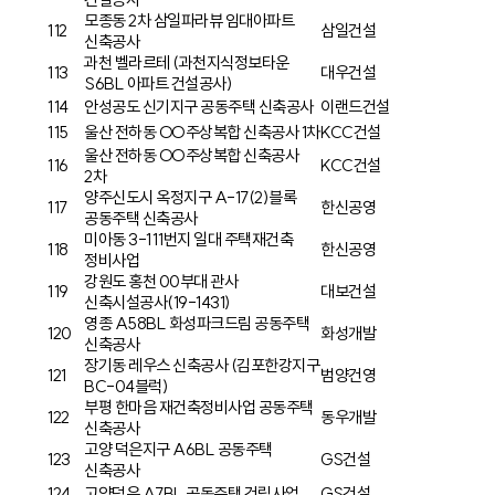
모종동 2차 삼일파라뷰 임대아파트
112
삼일건설
신축공사
과천 벨라르테 (과천지식정보타운
113
대우건설
S6BL 아파트 건설공사)
114
안성공도 신기지구 공동주택 신축공사
이랜드건설
115
울산 전하동 OO주상복합 신축공사 1차
KCC건설
울산 전하동 OO주상복합 신축공사
116
KCC건설
2차
양주신도시 옥정지구 A-17(2)블록
117
한신공영
공동주택 신축공사
미아동 3-111번지 일대 주택재건축
118
한신공영
정비사업
강원도 홍천 00부대 관사
119
대보건설
신축시설공사(19-1431)
영종 A58BL 화성파크드림 공동주택
120
화성개발
신축공사
장기동 레우스 신축공사 (김포한강지구
121
범양건영
BC-04블럭)
부평 한마음 재건축정비사업 공동주택
122
동우개발
신축공사
고양 덕은지구 A6BL 공동주택
123
GS건설
신축공사
124
고양덕은 A7BL 공동주택 건립사업
GS건설