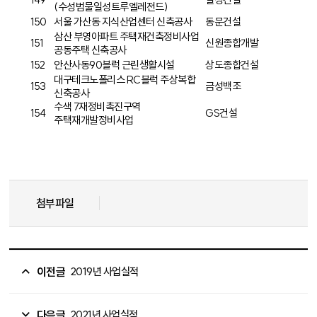
(수성범물일성트루엘레전드)
150
서울 가산동 지식산업센터 신축공사
동문건설
삼산 부영아파트 주택재건축정비사업
151
신원종합개발
공동주택 신축공사
152
안산사동90블럭 근린생활시설
상도종합건설
대구테크노폴리스 RC블럭 주상복합
153
금성백조
신축공사
수색 7재정비촉진구역
154
GS건설
주택재개발정비사업
첨부파일
이전글
2019년 사업실적
다음글
2021년 사업실적