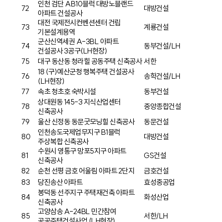
인천 검단 AB10블럭 대방노블랜드
72
대방건설
아파트 건설공사
대전 국제전시컨벤션센터 건립
73
계룡건설
기본설계용역
군산신역세권 A-3BL 아파트
74
동부건설/LH
건설공사 3공구(LH현장)
75
대구 동산동 청라힐 공동주택 신축공사
서한
18 (구)예산군청 행복주택 건설공사
76
송학건설/LH
(LH현장)
77
속초 청초호 숙박시설
동부건설
상대원동 145-3 지식산업센터
78
중앙종합건설
신축공사
79
울산 신정동 동문굿모닝힐 신축공사
동문건설
인천송도국제업무지구 B1블럭
80
대방건설
주상복합 신축공사
수원시 영통구 망포5지구 아파트
81
GS건설
신축공사
82
순천 선평 금호 어울림 아파트 2단지
금호건설
83
당진송산 아파트
효성중공업
봉덕동 선주지구 주택재건축 아파트
84
화성산업
신축공사
고양삼송 A-24BL 민간참여
85
서한/LH
공공주택건설사업 (LH현장)