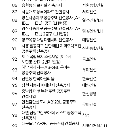
86
송현동 의료시설 신축공사
서원종합건설
87
서울개포 상록아파트 건설공사
서희건설
양산사송지구 공동주택 건설공사 [A-
88
일성건설/LH
1BL, H-1BL] 1공구 (LH현장)
양산사송지구 공동주택 건설공사 [A-
89
일성건설/LH
1BL, H-1BL] 2공구 (LH현장)
90
양주옥정 대방디엠시티 건설공사
대방건설
시흥 월동지구 신한 헤센 지역주택조합
91
신한종합건설
공동주택 신축공사
제주 국립묘지 조성사업 (제주시
92
금호건설
노형동 산19-2번지 일원)
하남 위례지구 A3-2BL 우미린
93
우미건설
공동주택 신축공사
94
신안동 한국아델리움
한국건설
95
창원 자동차 매매단지 신축공사
대림건설
충남형 더 행복한 주택 공공주택
96
한신공영
건설사업
인천검단신도시 AB12BL 공동주택
97
우미건설
신축공사
대연 삼정그린코아 더 베스트 공동주택
98
삼정
신축공사
대구도남 A-2BL 공동주택 건설공사
99
신동아건설/LH