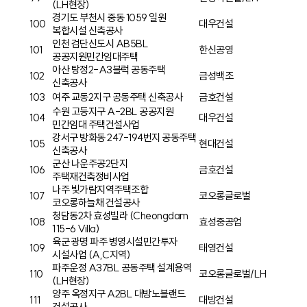
(LH현장)
경기도 부천시 중동 1059 일원
100
대우건설
복합시설 신축공사
인천 검단신도시 AB5BL
101
한신공영
공공지원민간임대주택
아산 탕정2-A3블럭 공동주택
102
금성백조
신축공사
103
여주 교동2지구 공동주택 신축공사
금호건설
수원 고등지구 A-2BL 공공지원
104
대우건설
민간임대 주택건설사업
강서구 방화동 247-194번지 공동주택
105
현대건설
신축공사
군산 나운주공2단지
106
금호건설
주택재건축정비사업
나주 빛가람지역주택조합
107
코오롱글로벌
코오롱하늘채 건설공사
청담동2차 효성빌라 (Cheongdam
108
효성중공업
115-6 Villa)
육군 광명 파주 병영시설민간투자
109
태영건설
시설사업 (A,C지역)
파주운정 A37BL 공동주택 설계용역
110
코오롱글로벌/LH
(LH현장)
양주 옥정지구 A2BL 대방노블랜드
111
대방건설
건설공사