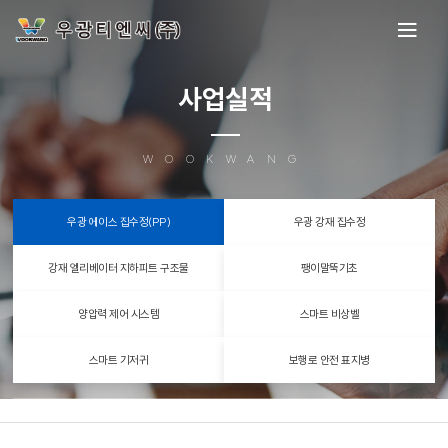
사업실적
WOOKWANG
우광 에이스 집수정(PP)
우광 강재 집수정
강재 엘리베이터 지하피트 구조물
팽이말뚝기초
양압력 제어 시스템
스마트 비상벨
스마트 기저귀
보행로 안전 표지병