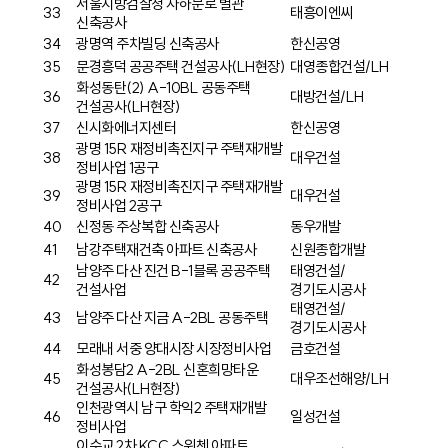
서울지방검찰청 자하문로 별관
33
태흥이엔씨
신축공사
34
광명역 주차빌딩 신축공사
한신공영
35
문경흥덕 공공주택 건설공사(LH현장)
대영종합건설/LH
화성동탄(2) A-10BL 공동주택
36
대방건설/LH
건설공사(LH현장)
37
신시화에너지센터
한신공영
광명 15R 재정비촉진지구 주택재개발
38
대우건설
정비사업 1공구
광명 15R 재정비촉진지구 주택재개발
39
대우건설
정비사업 2공구
40
신정동 주상복합 신축공사
동우개발
41
남강주택재건축 아파트 신축공사
신원종합개발
남양주 다산 진건 B-1블록 공공주택
태영건설/
42
건설사업
경기도시공사
태영건설/
43
남양주 다산 지금 A-2BL 공동주택
경기도시공사
44
모래내 서중 양대시장 시장정비사업
금호건설
화성봉담2 A-2BL 신혼희망타운
45
대우조선해양/LH
건설공사(LH현장)
인천광역시 남구 학익2 주택재개발
46
일성건설
정비사업
이수교 2차 KCC 스위첸 아파트