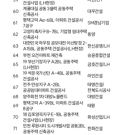
건설사업 (LH현장)
계룡대실 공동 3블럭 공동주택
60
대우건설
신축공사
평택고덕 Aa-6BL 아파트 건설공사
61
SM경남기업
7공구
고양지축지구 B-7BL 기업형 임대주택
62
동양
신축공사
대한민국 하우징 공모대전 아산탕정 2-
63
한신공영/LH
A15BL 공동주택 건설공사(LH현장)
64
부천 오건아파트 재건축
승윤종합건설
19 부산기장지구 A2BL 공동주택
65
금호건설/LH
(LH현장)
19 석문국가산단 A-4BL 공동주택
66
라인건설
건설공사
전주 만성지구 A-2BL
태영건설/
67
공공임대아파트 건설공사
전북도시공사
68
양주회천 1차 대방노블랜드
대방건설
평택고덕 A-39BL 아파트 건설공사
69
태왕
8공구
18 김포양곡지구 E-1BL 공동주택
70
화성산업/LH
건설사업(LH현장)
인천 루원시티 도시개발사업 공동2BL
71
한화건설
공동주택 신축공사