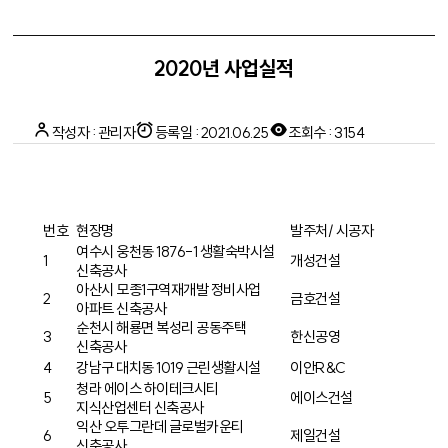
2020년 사업실적
작성자 : 관리자
등록일 : 2021.06.25
조회수 : 3154
번호
현장명
발주처/ 시공자
여수시 웅천동 1876-1 생활숙박시설
1
개성건설
신축공사
아산시 모종1구역재개발 정비사업
2
금호건설
아파트 신축공사
순천시 해룡면 복성리 공동주택
3
한신공영
신축공사
4
강남구 대치동 1019 근린생활시설
이안R&C
청라 에이스 하이테크시티
5
에이스건설
지식산업센터 신축공사
익산 오투그란데 글로벌카운티
6
제일건설
신축공사