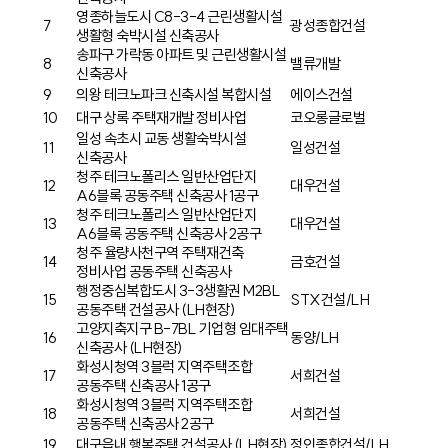
영종하늘도시 C8-3-4 근린생활시설
7
광성종합건설
생활형 숙박시설 신축공사
송파구 가락동 아파트 및 근린생활시설
8
밸류개발
신축공사
9
의왕 테크노파크 신축시설 복합시설
에이스건설
10
대구 상록 주택재개발 정비사업
코오롱글로벌
일성 속초시 교동 생활숙박시설
11
일성건설
신축공사
청주 테크노폴리스 일반산업단지
12
대우건설
A6블록 공동주택 신축공사 1공구
청주 테크노폴리스 일반산업단지
13
대우건설
A6블록 공동주택 신축공사 2공구
청주 율량사천구역 주택재건축
14
금호건설
정비사업 공동주택 신축공사
행정중심복합도시 3-3생활권 M2BL
15
STX건설/LH
공동주택 건설공사 (LH현장)
고양지축지구 B-7BL 기업형 임대주택
16
동양/LH
신축공사 (LH현장)
화성시청역 3블럭 지역주택조합
17
서희건설
공동주택 신축공사 1공구
화성시청역 3블럭 지역주택조합
18
서희건설
공동주택 신축공사 2공구
19
대구읍내 행복주택 건설공사 (LH현장)
정인종합건설/LH