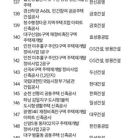
137
한신공영
주택
경산하양 A6BL 민간참여 공공주택
138
금호건설
건설공사
청수행정타운 지역주택조합 아파트
139
금호건설
신축공사
대구신암6구역 재정비촉진구역
140
효성중공업
주택재개발
인천 미추홀구 주안3구역 주택재개발
141
GS건설, 쌍용건설
정비사업 1공구
인천 미추홀구 주안3구역 주택재개발
142
GS건설, 쌍용건설
정비사업 2공구
산곡4구역 주택재개발 정비사업
143
두산건설
신축공사 (1,2단지)
국립대한민국임시정부 기념관
144
현대건설
건립공사
145
순천 선평리 공동주택 신축공사
한화건설
하남 감일지구 도시형1블럭
146
일성건설
도시형생활주택 신축공사
광명14R 재정비촉진구역 주택재개발
147
대우건설
아파트 신축공사
신암5동 동자02지구 주택재개발
148
한진중공업
정비사업 2공구
대구 범물동 공동주택 신축공사
149
일성건설