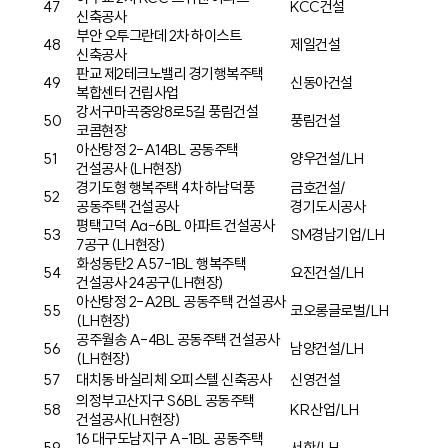
47
KCC건설
신축공사
부안 오투그란데 2차 하이스트
48
제일건설
신축공사
판교 제2테크노밸리 경기행복주택
49
신동아건설
복합센터 건립사업
강서구마곡중앙8로5길 풍림건설
50
풍림건설
코콤현장
아산탕정 2-A14BL 공동주택
51
양우건설/LH
건설공사 (LH현장)
경기도형 행복주택 4차 하남덕풍
금호건설/
52
공동주택 건설공사
경기도시공사
평택고덕 Aa-6BL 아파트 건설공사
53
SM경남기업/LH
7공구 (LH현장)
화성동탄2 A57-1BL 행복주택
54
요진건설/LH
건설공사 24공구(LH현장)
아산탕정 2-A2BL 공동주택 건설공사
55
코오롱글로벌/LH
(LH현장)
공주월송 A-4BL 공동주택 건설공사
56
남양건설/LH
(LH현장)
57
대치동 바실리체 오피스텔 신축공사
신영건설
의정부고산지구 S6BL 공동주택
58
KR산업/LH
건설공사(LH현장)
16 대구도남지구 A-1BL 공동주택
59
서한/LH