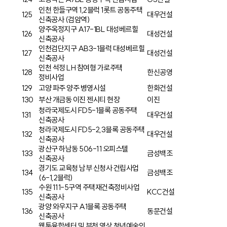
인천 한들구역 1,2블럭 1롯트 공동주택
125
대우건설
신축공사 (검암역)
양주옥정지구 A17-1BL 대성베르힐
126
대성건설
신축공사
인천검단지구 AB3-1블럭 대성베르힐
127
대성건설
신축공사
인천 석정 LH 참여형 가로주택
128
한신공영
정비사업
129
고양 파주 양주 병영시설
한화건설
130
부산 개금동 이진 젠시티 현장
이진
청라국제도시 FD5-1블록 공동주택
131
대우건설
신축공사
청라국제도시 FD5-2,3블록 공동주택
132
대우건설
신축공사
광산구 하남동 506-11 오피스텔
133
금성백조
신축공사
경기도 교육청 남부 신청사 건립사업
134
금성백조
(6-1,2블럭)
수원 111-5구역 주택재건축정비사업
135
KCC건설
신축공사
광양 와우지구 A1블록 공동주택
136
동문건설
신축공사
웹툰융합센터 및 부천 영상 청년예술인